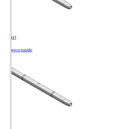
TJA-117

Aperçu rapide