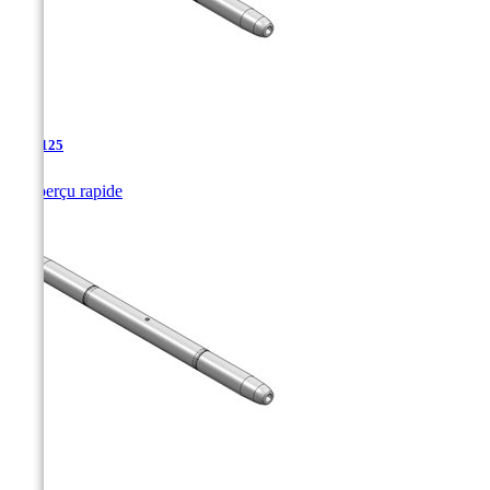
TJA-125

Aperçu rapide