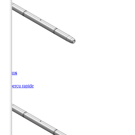
TJA-116

Aperçu rapide