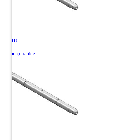
TJA-110

Aperçu rapide