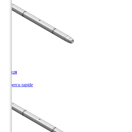
TJA-128

Aperçu rapide