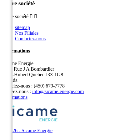
Notre société
Notre société


sitemap
Nos Filiales
Contactez-nous
Informations
Sicame Energie
5400 Rue J A Bombardier
Saint-Hubert Quebec J3Z 1G8
Canada
Appelez-nous :
(450) 679-7778
Écrivez-nous :
info@sicame-energie.com
Informations
© 2026 - Sicame Energie