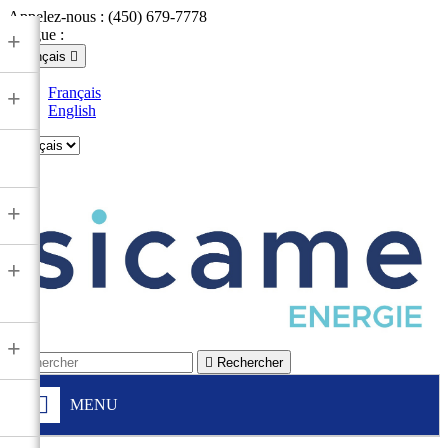
Appelez-nous :
(450) 679-7778
Langue :
+
Français

Français
+
English

+
+
+

Rechercher
MENU