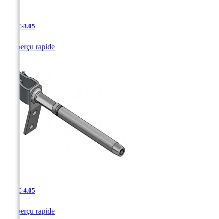
UDAC-3.05

Aperçu rapide
UDAC-4.05

Aperçu rapide