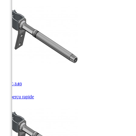
UDAC-3.03

Aperçu rapide