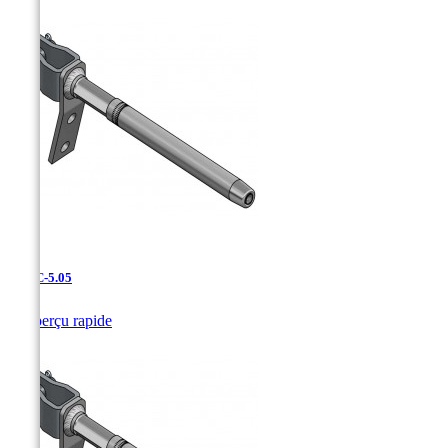
UDAC-5.05

Aperçu rapide