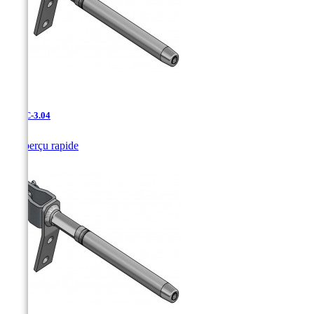
UDAC-3.04

Aperçu rapide