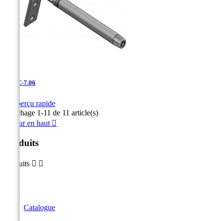
UDAC-7.06

Aperçu rapide
Affichage 1-11 de 11 article(s)
Retour en haut

Produits
Produits


Catalogue