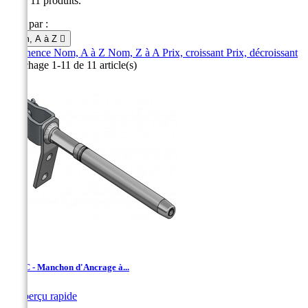
Il y a 11 produits.
Trier par :
Nom, A à Z

Pertinence
Nom, A à Z
Nom, Z à A
Prix, croissant
Prix, décroissant
Affichage 1-11 de 11 article(s)
UDAC - Manchon d'Ancrage à...

Aperçu rapide