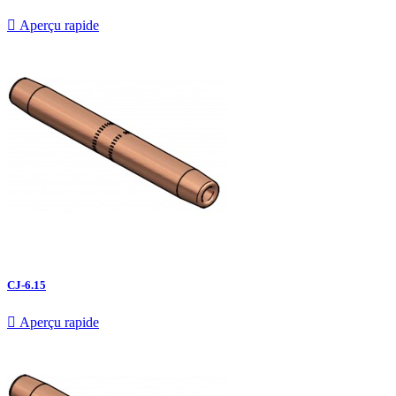

Aperçu rapide
CJ-6.15

Aperçu rapide