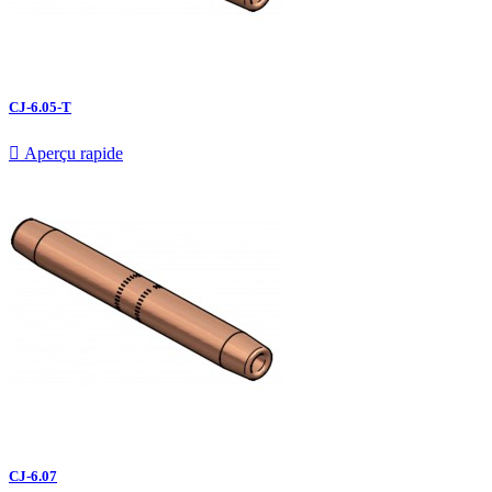
CJ-6.05-T

Aperçu rapide
CJ-6.07