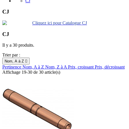
CJ
CJ
Cliquez ici pour Catalogue CJ
CJ
Il y a 30 produits.
Trier par :
Nom, A à Z

Pertinence
Nom, A à Z
Nom, Z à A
Prix, croissant
Prix, décroissant
Affichage 19-30 de 30 article(s)