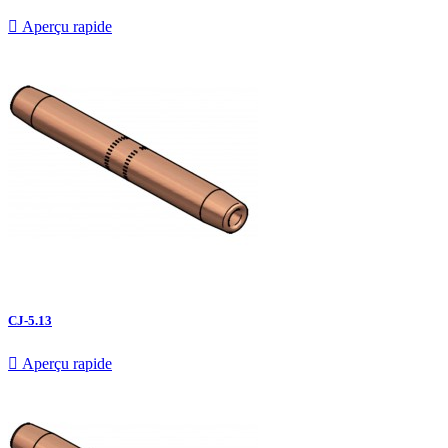

Aperçu rapide
CJ-5.13

Aperçu rapide