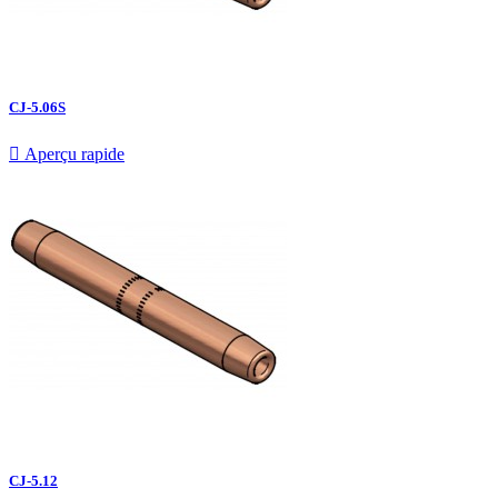
CJ-5.06S

Aperçu rapide
CJ-5.12