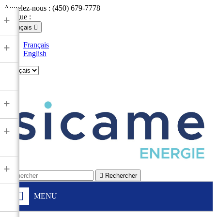
Appelez-nous :
(450) 679-7778
Langue :
+
Français

Français
+
English

+
+
+

Rechercher
MENU