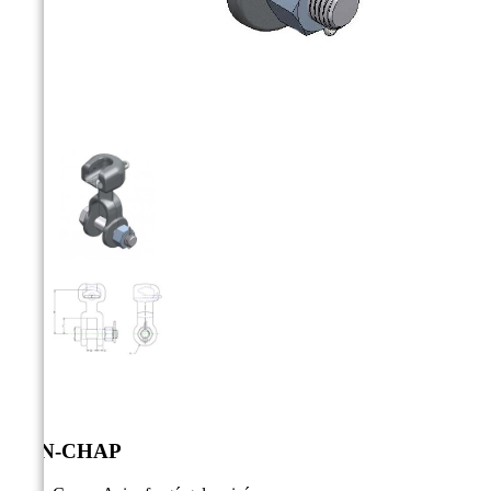



GEN-CHAP