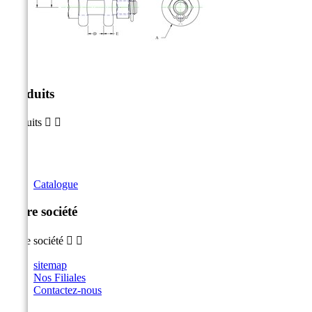
Produits
Produits


Catalogue
Notre société
Notre société


sitemap
Nos Filiales
Contactez-nous