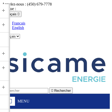
Appelez-nous :
(450) 679-7778
Langue :
+
Français

Français
+
English

+
+
+

Rechercher
MENU