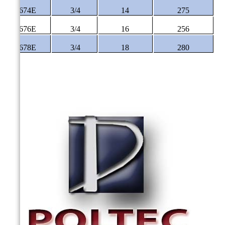
P-9674E
3/4
14
275
P-9676E
3/4
16
256
P-9678E
3/4
18
280