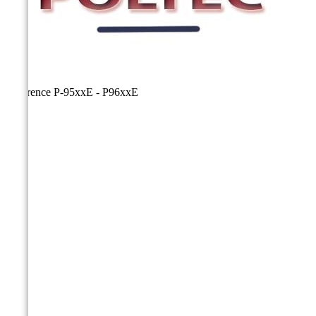
Référence
P-95xxE - P96xxE