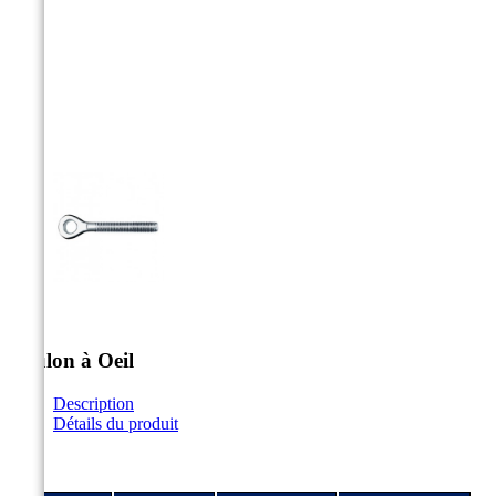



Boulon à Oeil
Description
Détails du produit