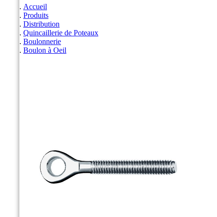
Accueil
Produits
Distribution
Quincaillerie de Poteaux
Boulonnerie
Boulon à Oeil