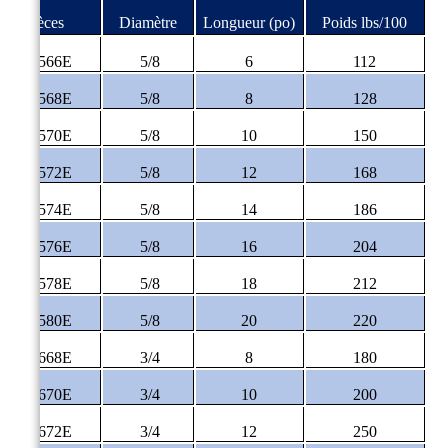
#Pièces
Diamètre
Longueur (po)
Poids lbs/100
P-9566E
5/8
6
112
P-9568E
5/8
8
128
P-9570E
5/8
10
150
P-9572E
5/8
12
168
P-9574E
5/8
14
186
P-9576E
5/8
16
204
P-9578E
5/8
18
212
P-9580E
5/8
20
220
P-9668E
3/4
8
180
P-9670E
3/4
10
200
P-9672E
3/4
12
250