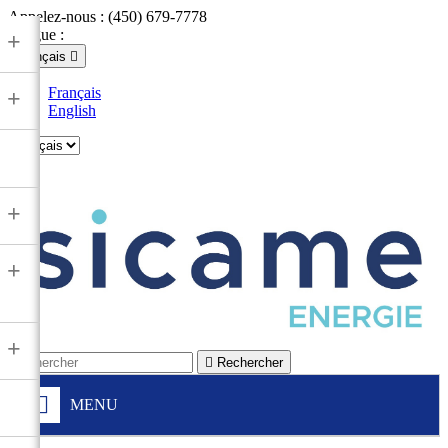
Appelez-nous :
(450) 679-7778
Langue :
+
Français

Français
+
English

+
+
+

Rechercher
MENU