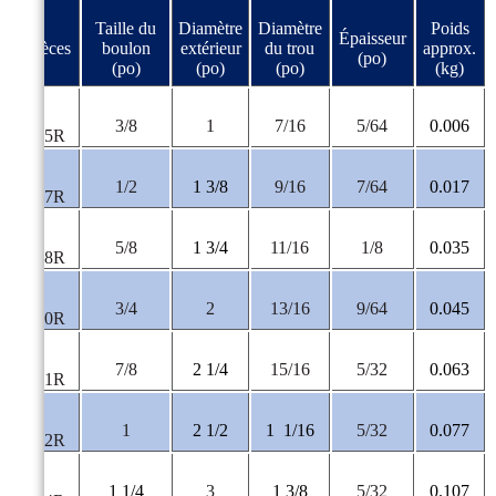
Taille du
Diamètre
Diamètre
Poids
Épaisseur
#Pièces
boulon
extérieur
du trou
approx.
(po)
(po)
(po)
(po)
(kg)
P-
3/8
1
7/16
5/64
0.006
9825R
P-
1/2
1 3/8
9/16
7/64
0.017
9827R
P-
5/8
1 3/4
11/16
1/8
0.035
9828R
P-
3/4
2
13/16
9/64
0.045
9830R
P-
7/8
2 1/4
15/16
5/32
0.063
9831R
P-
1
2 1/2
1
1/16
5/32
0.077
9832R
P-
1 1/4
3
1 3/8
5/32
0.107