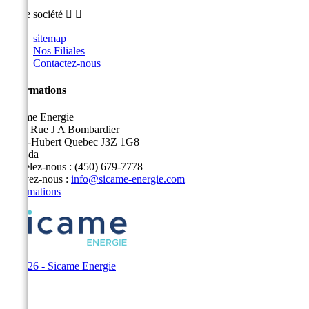
Notre société


sitemap
Nos Filiales
Contactez-nous
Informations
Sicame Energie
5400 Rue J A Bombardier
Saint-Hubert Quebec J3Z 1G8
Canada
Appelez-nous :
(450) 679-7778
Écrivez-nous :
info@sicame-energie.com
Informations
© 2026 - Sicame Energie