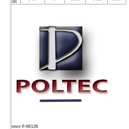
9834R
Référence
P-9832R