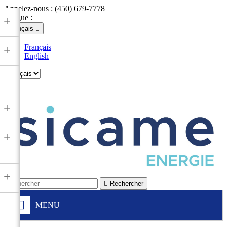
Appelez-nous :
(450) 679-7778
Langue :
+
Français

Français
+
English

+
+
+

Rechercher
MENU