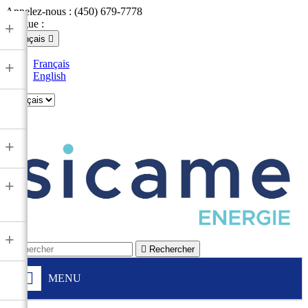
Appelez-nous :
(450) 679-7778
Langue :
+
Français

Français
+
English

+
+
+

Rechercher
MENU