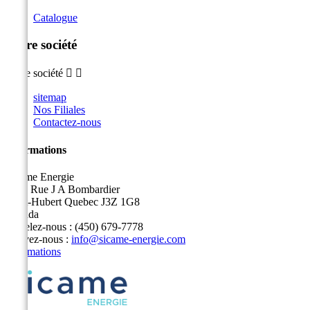
Catalogue
Notre société
Notre société


sitemap
Nos Filiales
Contactez-nous
Informations
Sicame Energie
5400 Rue J A Bombardier
Saint-Hubert Quebec J3Z 1G8
Canada
Appelez-nous :
(450) 679-7778
Écrivez-nous :
info@sicame-energie.com
Informations