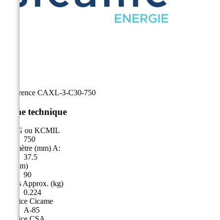
Référence
CAXL-3-C30-750
Fiche technique
AWG ou KCMIL
750
Diamètre (mm) A:
37.5
A (mm)
90
Poids Approx. (kg)
0.224
Matrice Cicame
A-85
Matrice CSA