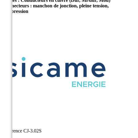
Câbles : Conducteurs en cuivre (Dur, Mi-dur, Mou)
Connecteurs : manchon de jonction, pleine tension,
compression
Référence
CJ-3.02S