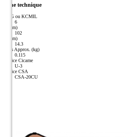
Fiche technique
AWG ou KCMIL
6
A (mm)
102
B (mm)
14.3
Poids Approx. (kg)
0.115
Matrice Cicame
U-3
Matrice CSA
CSA-20CU