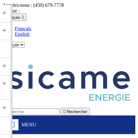
Appelez-nous :
(450) 679-7778
Langue :
+
Français

Français
+
English

+
+
+

Rechercher
MENU