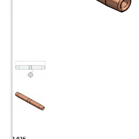



CJ-3.02S