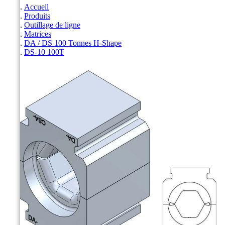
Accueil
Produits
Outillage de ligne
Matrices
DA / DS 100 Tonnes H-Shape
DS-10 100T