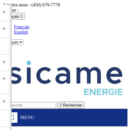
Appelez-nous :
(450) 679-7778
Langue :
+
Français

Français
+
English

+
+
+

Rechercher
MENU