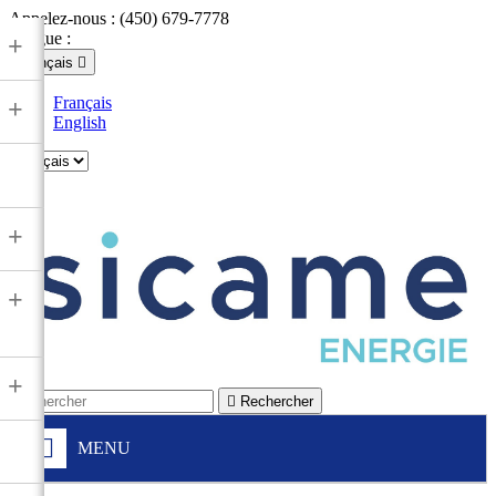
Appelez-nous :
(450) 679-7778
Langue :
+
Français

Français
+
English

+
+
+

Rechercher
MENU