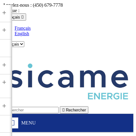
Appelez-nous :
(450) 679-7778
Langue :
+
Français

Français
+
English

+
+
+

Rechercher
MENU