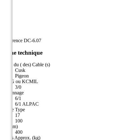
Référence
DC-6.07
Fiche technique
Nom du ( des) Cable (s)
Cusk
Pigeon
AWG ou KCMIL
3/0
Toronnage
6/1
6/1 ALPAC
Force Type
17
100
A (mm)
400
Poids Approx. (kg)