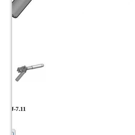



DCJ-7.11