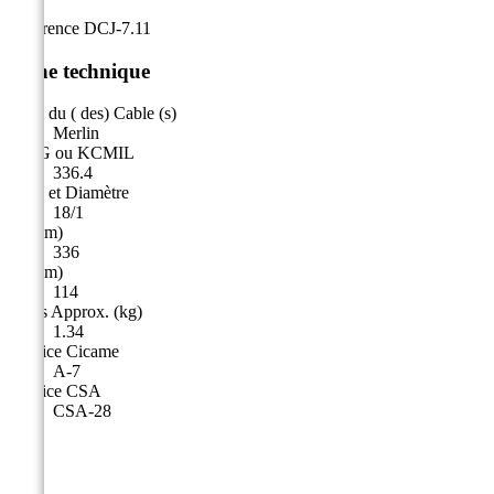
Référence
DCJ-7.11
Fiche technique
Nom du ( des) Cable (s)
Merlin
AWG ou KCMIL
336.4
Type et Diamètre
18/1
A (mm)
336
B (mm)
114
Poids Approx. (kg)
1.34
Matrice Cicame
A-7
Matrice CSA
CSA-28