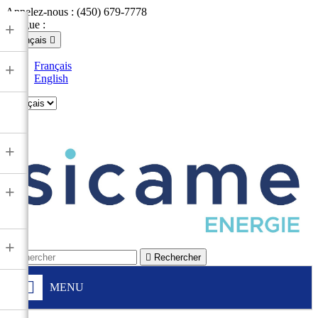
Appelez-nous :
(450) 679-7778
Langue :
+
Français

Français
+
English

+
+
+

Rechercher
MENU