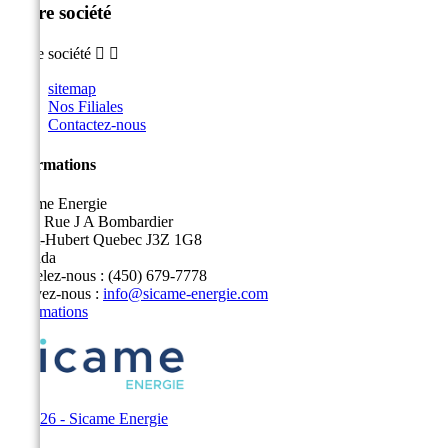
Notre société
Notre société


sitemap
Nos Filiales
Contactez-nous
Informations
Sicame Energie
5400 Rue J A Bombardier
Saint-Hubert Quebec J3Z 1G8
Canada
Appelez-nous :
(450) 679-7778
Écrivez-nous :
info@sicame-energie.com
Informations
© 2026 - Sicame Energie