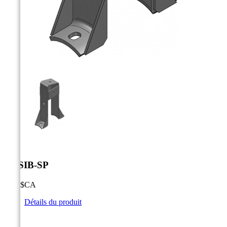



P-3SIB-SP
0,00 $CA
Détails du produit