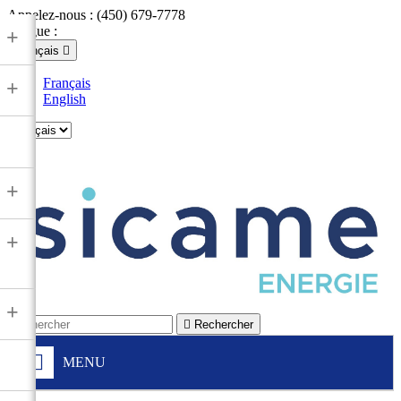
Appelez-nous :
(450) 679-7778
Langue :
+
Français

Français
+
English

+
+
+

Rechercher
MENU