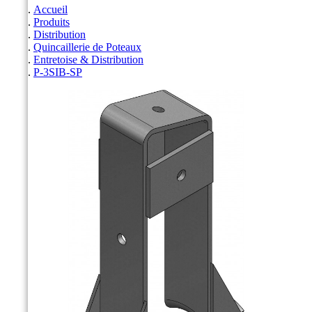
Accueil
Produits
Distribution
Quincaillerie de Poteaux
Entretoise & Distribution
P-3SIB-SP