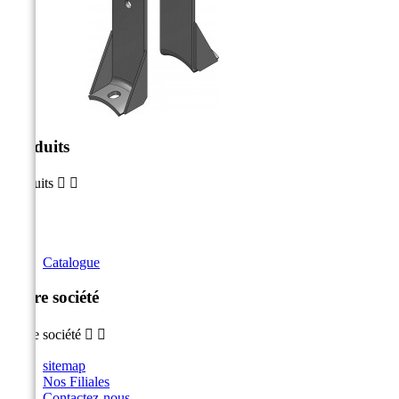
Produits
Produits


Catalogue
Notre société
Notre société


sitemap
Nos Filiales
Contactez-nous