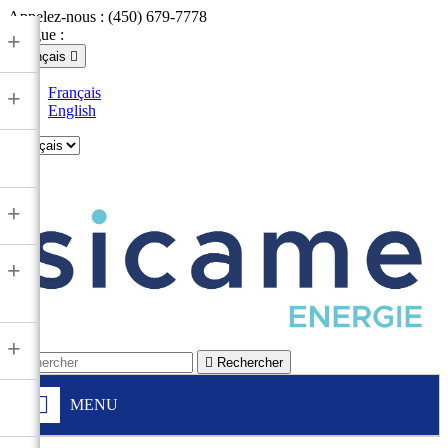
Appelez-nous :
(450) 679-7778
Langue :
+
Français

Français
+
English

+
+
+

Rechercher
MENU