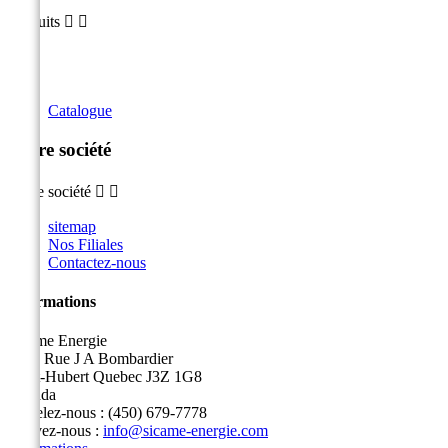
Produits


Catalogue
Notre société
Notre société


sitemap
Nos Filiales
Contactez-nous
Informations
Sicame Energie
5400 Rue J A Bombardier
Saint-Hubert Quebec J3Z 1G8
Canada
Appelez-nous :
(450) 679-7778
Écrivez-nous :
info@sicame-energie.com