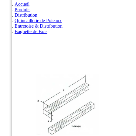
Accueil
Produits
Distribution
Quincaillerie de Poteaux
Entretoise & Distribution
Baguette de Bois