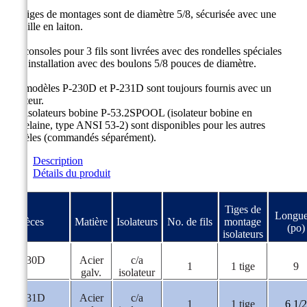
Les tiges de montages sont de diamètre 5/8, sécurisée avec une
goupille en laiton.
Les consoles pour 3 fils sont livrées avec des rondelles spéciales
pour installation avec des boulons 5/8 pouces de diamètre.
Les modèles P-230D et P-231D sont toujours fournis avec un
isolateur.
Des isolateurs bobine P-53.2SPOOL (isolateur bobine en
porcelaine, type ANSI 53-2) sont disponibles pour les autres
modèles (commandés séparément).
Description
Détails du produit
Tiges de
Longue
#Pièces
Matière
Isolateurs
No. de fils
montage
(po)
isolateurs
P-230D
Acier
c/a
1
1 tige
9
galv.
isolateur
P-231D
Acier
c/a
1
1 tige
6 1/