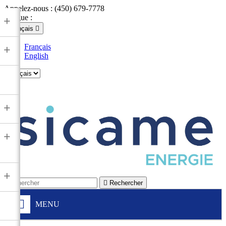
Appelez-nous :
(450) 679-7778
Langue :
+
Français

Français
+
English

+
+
+

Rechercher
MENU