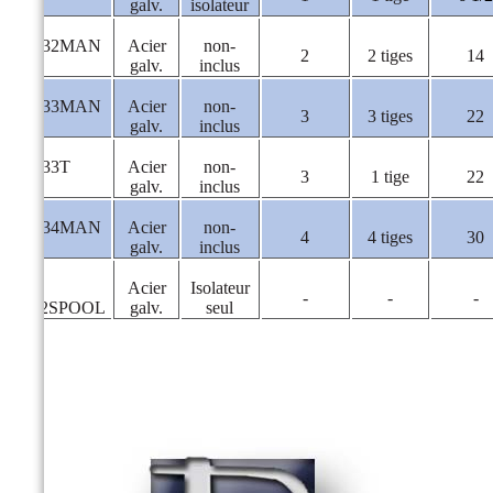
galv.
isolateur
P-232MAN
Acier
non-
2
2 tiges
14
galv.
inclus
P-233MAN
Acier
non-
3
3 tiges
22
galv.
inclus
P-233T
Acier
non-
3
1 tige
22
galv.
inclus
P-234MAN
Acier
non-
4
4 tiges
30
galv.
inclus
P-
Acier
Isolateur
-
-
-
53.2SPOOL
galv.
seul