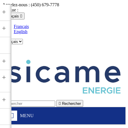
Appelez-nous :
(450) 679-7778
Langue :
+
Français

Français
+
English

+
+
+

Rechercher
MENU