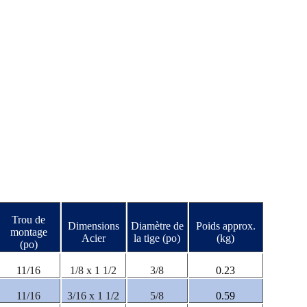
Trou de
Dimensions
Diamètre de
Poids approx.
montage
Acier
la tige (po)
(kg)
(po)
11/16
1/8 x 1 1/2
3/8
0.23
11/16
3/16 x 1 1/2
5/8
0.59