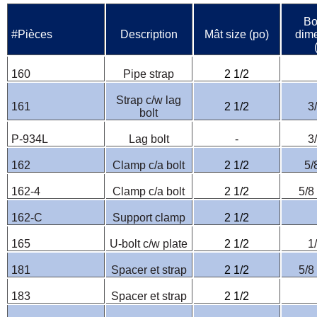
Bo
#Pièces
Description
Mât size (po)
dim
160
Pipe strap
2 1/2
Strap c/w lag
161
2 1/2
3
bolt
P-934L
Lag bolt
-
3
162
Clamp c/a bolt
2 1/2
5/
162-4
Clamp c/a bolt
2 1/2
5/8
162-C
Support clamp
2 1/2
165
U-bolt c/w plate
2 1/2
1
181
Spacer et strap
2 1/2
5/8
183
Spacer et strap
2 1/2