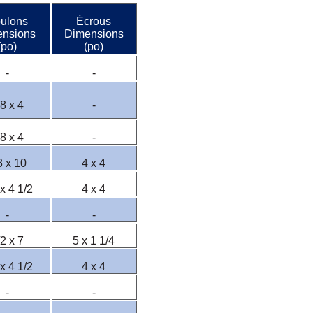
ulons
Écrous
ensions
Dimensions
(po)
(po)
-
-
/8 x 4
-
/8 x 4
-
8 x 10
4 x 4
 x 4 1/2
4 x 4
-
-
/2 x 7
5 x 1 1/4
 x 4 1/2
4 x 4
-
-