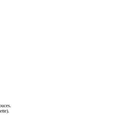
ouces.
tte).