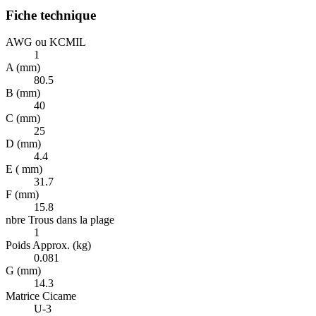
Fiche technique
AWG ou KCMIL
1
A (mm)
80.5
B (mm)
40
C (mm)
25
D (mm)
4.4
E ( mm)
31.7
F (mm)
15.8
nbre Trous dans la plage
1
Poids Approx. (kg)
0.081
G (mm)
14.3
Matrice Cicame
U-3