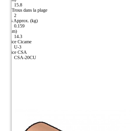
15.8
nbre Trous dans la plage
2
Poids Approx. (kg)
0.159
G (mm)
14.3
Matrice Cicame
U-3
Matrice CSA
CSA-20CU