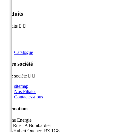
Produits
Produits


Catalogue
Notre société
Notre société


sitemap
Nos Filiales
Contactez-nous
Informations
Sicame Energie
5400 Rue J A Bombardier
Saint-Hubert Quebec J3Z 1G8