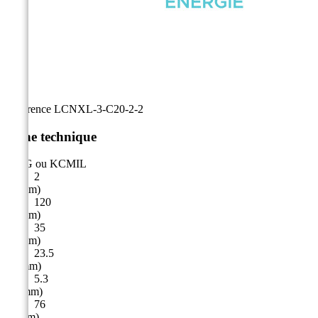
Référence
LCNXL-3-C20-2-2
Fiche technique
AWG ou KCMIL
2
A (mm)
120
B (mm)
35
C (mm)
23.5
D (mm)
5.3
E ( mm)
76
F (mm)