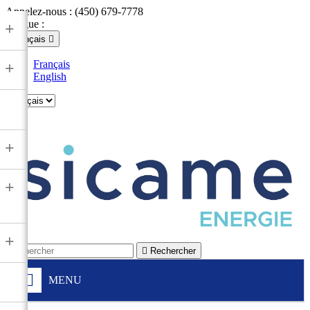
Appelez-nous :
(450) 679-7778
Langue :
+
Français

Français
+
English

+
+
+

Rechercher
MENU