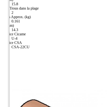
15.8
nbre Trous dans la plage
2
Poids Approx. (kg)
0.161
G (mm)
14.3
Matrice Cicame
U-4
Matrice CSA
CSA-22CU