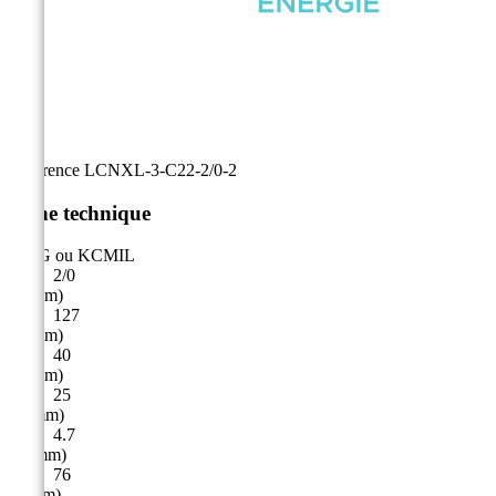
Référence
LCNXL-3-C22-2/0-2
Fiche technique
AWG ou KCMIL
2/0
A (mm)
127
B (mm)
40
C (mm)
25
D (mm)
4.7
E ( mm)
76
F (mm)