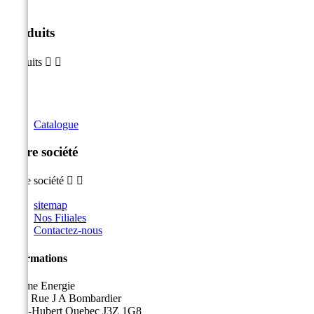
Produits
Produits


Catalogue
Notre société
Notre société


sitemap
Nos Filiales
Contactez-nous
Informations
Sicame Energie
5400 Rue J A Bombardier
Saint-Hubert Quebec J3Z 1G8