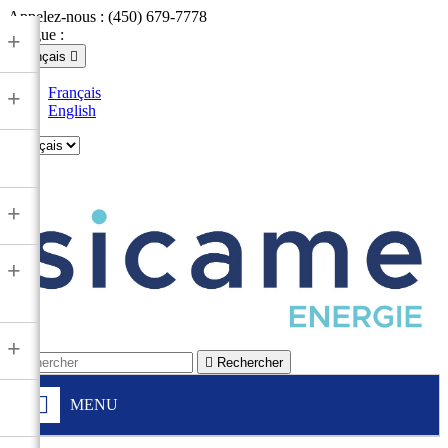
Appelez-nous :
(450) 679-7778
Langue :
+
Français

Français
+
English

+
+
+

Rechercher
MENU