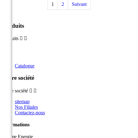
1
2
Suivant
Produits
Produits


Catalogue
Notre société
Notre société


sitemap
Nos Filiales
Contactez-nous
Informations
Sicame Energie