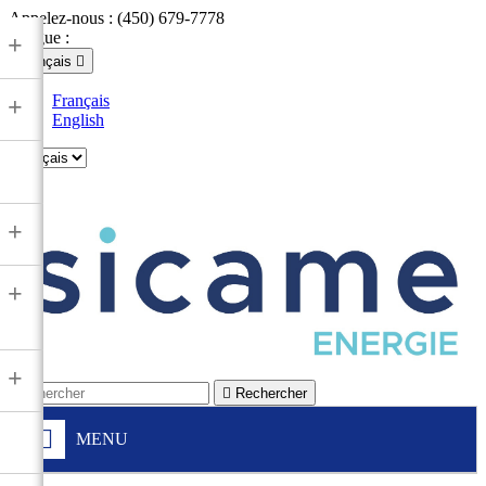
Appelez-nous :
(450) 679-7778
Langue :
+
Français

Français
+
English

+
+
+

Rechercher
MENU