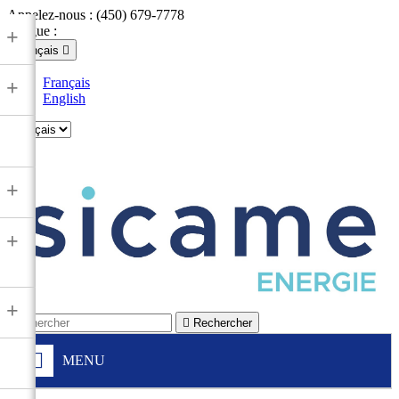
Appelez-nous :
(450) 679-7778
Langue :
+
Français

Français
+
English

+
+
+

Rechercher
MENU