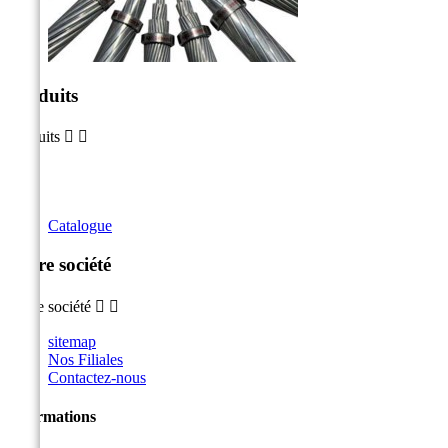
Produits
Produits


Catalogue
Notre société
Notre société


sitemap
Nos Filiales
Contactez-nous
Informations