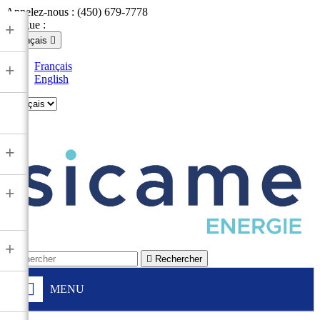
Appelez-nous :
(450) 679-7778
Langue :
+
Français

Français
+
English

+
+
+

Rechercher
MENU