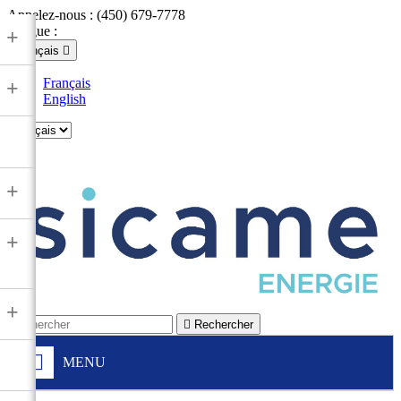
Appelez-nous :
(450) 679-7778
Langue :
+
Français

Français
+
English

+
+
+

Rechercher
MENU