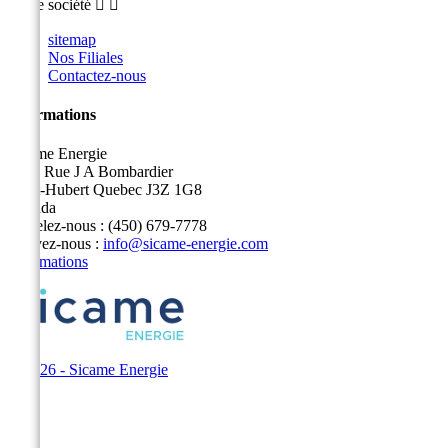
Notre société


sitemap
Nos Filiales
Contactez-nous
Informations
Sicame Energie
5400 Rue J A Bombardier
Saint-Hubert Quebec J3Z 1G8
Canada
Appelez-nous :
(450) 679-7778
Écrivez-nous :
info@sicame-energie.com
Informations
© 2026 - Sicame Energie