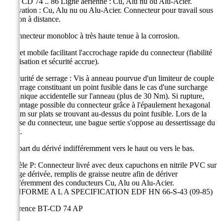
Série CD 74 .. 86 Ligne aérienne : Cu, Alu nu ou Alu-Acier.
Dérivation : Cu, Alu nu ou Alu-Acier. Connecteur pour travail sous
tension à distance.
• Connecteur monobloc à très haute tenue à la corrosion.
• Volet mobile facilitant l'accrochage rapide du connecteur (fiabilité
d'utilisation et sécurité accrue).
• Sécurité de serrage : Vis à anneau pourvue d'un limiteur de couple
de serrage constituant un point fusible dans le cas d'une surcharge
mécanique accidentelle sur l'anneau (plus de 30 Nm). Si rupture,
démontage possible du connecteur grâce à l'épaulement hexagonal
13 mm sur plats se trouvant au-dessus du point fusible. Lors de la
dépose du connecteur, une bague sertie s'oppose au dessertissage du
sabot.
• Départ du dérivé indifféremment vers le haut ou vers le bas.
Modèle P: Connecteur livré avec deux capuchons en nitrile PVC sur
la cage dérivée, remplis de graisse neutre afin de dériver
indifféremment des conducteurs Cu, Alu ou Alu-Acier.
CONFORME A L A SPECIFICATION EDF HN 66-S-43 (09-85)
Référence
BT-CD 74 AP