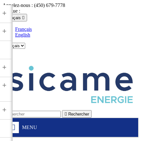
Appelez-nous :
(450) 679-7778
Langue :
+
Français

Français
+
English

+
+
+

Rechercher
MENU