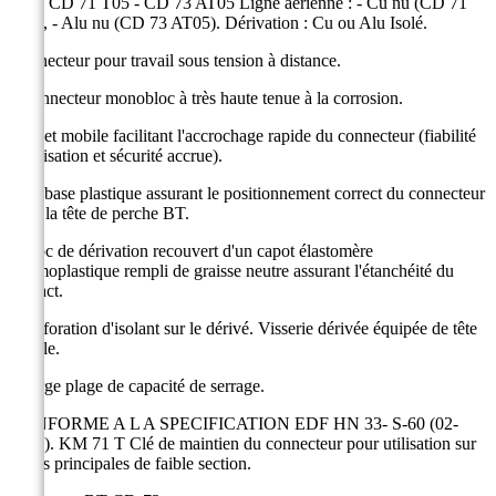
Série CD 71 T05 - CD 73 AT05 Ligne aérienne : - Cu nu (CD 71
T05), - Alu nu (CD 73 AT05). Dérivation : Cu ou Alu Isolé.
Connecteur pour travail sous tension à distance.
• Connecteur monobloc à très haute tenue à la corrosion.
• Volet mobile facilitant l'accrochage rapide du connecteur (fiabilité
d'utilisation et sécurité accrue).
• Embase plastique assurant le positionnement correct du connecteur
dans la tête de perche BT.
• Bloc de dérivation recouvert d'un capot élastomère
thermoplastique rempli de graisse neutre assurant l'étanchéité du
contact.
• Perforation d'isolant sur le dérivé. Visserie dérivée équipée de tête
fusible.
• Large plage de capacité de serrage.
CONFORME A L A SPECIFICATION EDF HN 33- S-60 (02-
2006). KM 71 T Clé de maintien du connecteur pour utilisation sur
lignes principales de faible section.