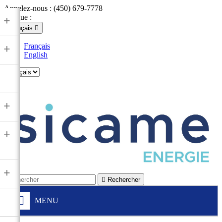
Appelez-nous :
(450) 679-7778
Langue :
+
Français

Français
+
English

+
+
+

Rechercher
MENU