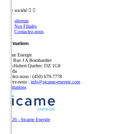
Notre société


sitemap
Nos Filiales
Contactez-nous
Informations
Sicame Energie
5400 Rue J A Bombardier
Saint-Hubert Quebec J3Z 1G8
Canada
Appelez-nous :
(450) 679-7778
Écrivez-nous :
info@sicame-energie.com
Informations
© 2026 - Sicame Energie