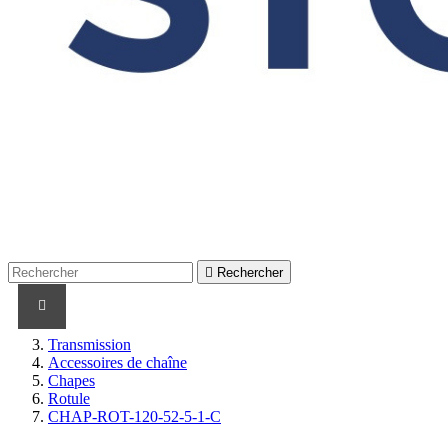

Rechercher
PRODUITS
PRODUITS / CABLES
MARQUES
Transmission
Accessoires de chaîne
Chapes
Rotule
CHAP-ROT-120-52-5-1-C