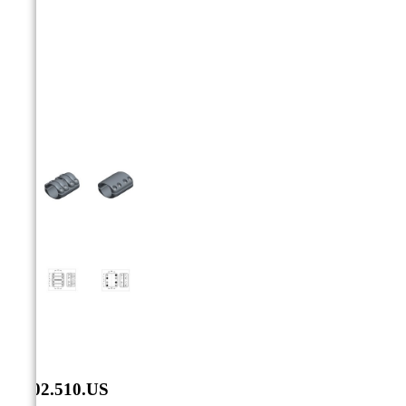



SS.02.510.US