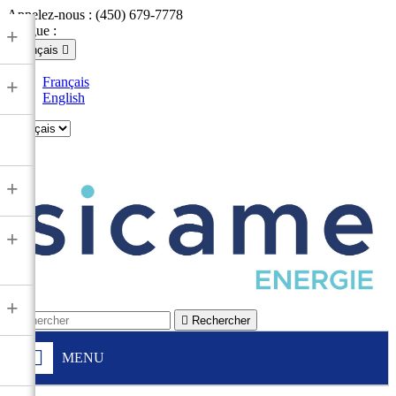
Appelez-nous :
(450) 679-7778
Langue :
+
Français

Français
+
English

+
+
+

Rechercher
MENU