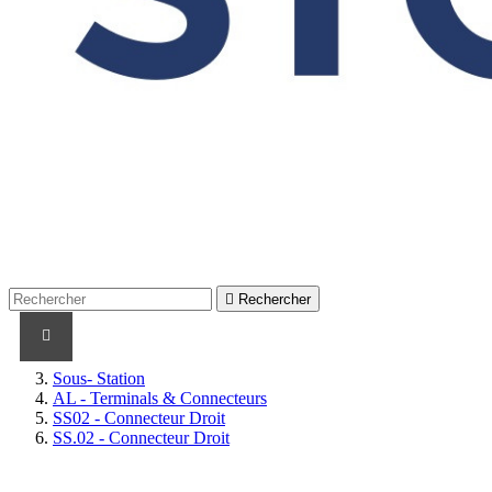

Rechercher
PRODUITS
PRODUITS / CABLES
MARQUES
Sous- Station
AL - Terminals & Connecteurs
SS02 - Connecteur Droit
SS.02 - Connecteur Droit