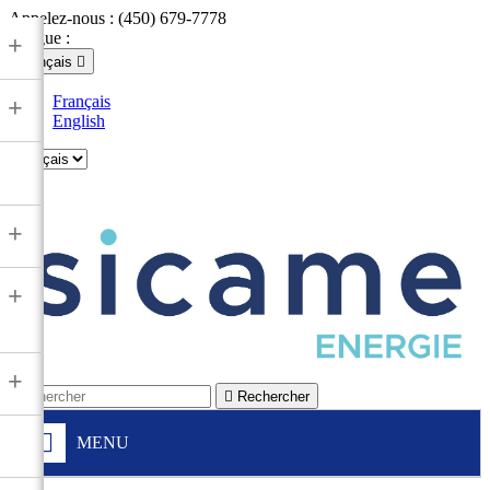
Appelez-nous :
(450) 679-7778
Langue :
+
Français

Français
+
English

+
+
+

Rechercher
MENU