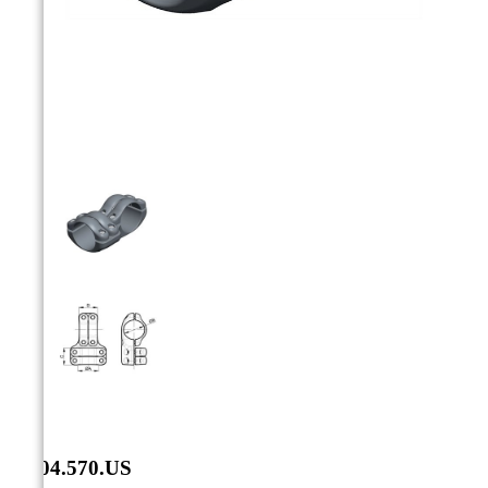



ST.04.570.US