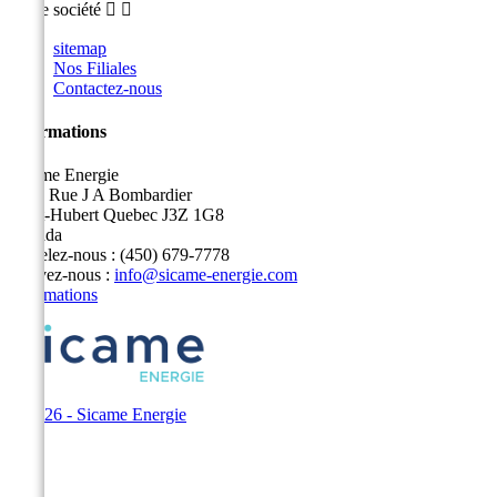
Notre société


sitemap
Nos Filiales
Contactez-nous
Informations
Sicame Energie
5400 Rue J A Bombardier
Saint-Hubert Quebec J3Z 1G8
Canada
Appelez-nous :
(450) 679-7778
Écrivez-nous :
info@sicame-energie.com
Informations
© 2026 - Sicame Energie