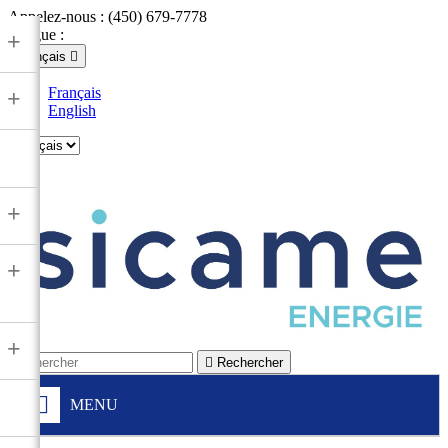
Appelez-nous :
(450) 679-7778
Langue :
+
Français

Français
+
English

+
+
+

Rechercher
MENU