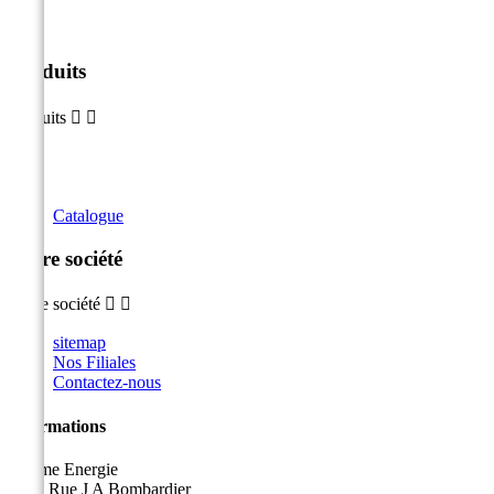
Produits
Produits


Catalogue
Notre société
Notre société


sitemap
Nos Filiales
Contactez-nous
Informations
Sicame Energie
5400 Rue J A Bombardier