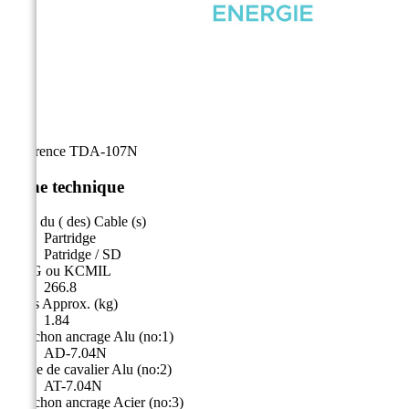
Référence
TDA-107N
Fiche technique
Nom du ( des) Cable (s)
Partridge
Patridge / SD
AWG ou KCMIL
266.8
Poids Approx. (kg)
1.84
Manchon ancrage Alu (no:1)
AD-7.04N
Borne de cavalier Alu (no:2)
AT-7.04N
Manchon ancrage Acier (no:3)