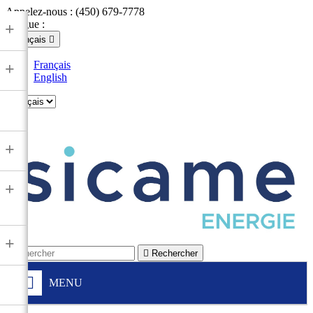
Appelez-nous :
(450) 679-7778
Langue :
+
Français

Français
+
English

+
+
+

Rechercher
MENU