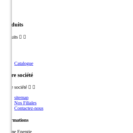
Produits
Produits


Catalogue
Notre société
Notre société


sitemap
Nos Filiales
Contactez-nous
Informations
Sicame Energie