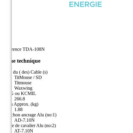
Référence
TDA-108N
Fiche technique
Nom du ( des) Cable (s)
TitMouse / SD
Titmouse
Waxwing
AWG ou KCMIL
266.8
Poids Approx. (kg)
1.88
Manchon ancrage Alu (no:1)
AD-7.10N
Borne de cavalier Alu (no:2)
AT-7.10N