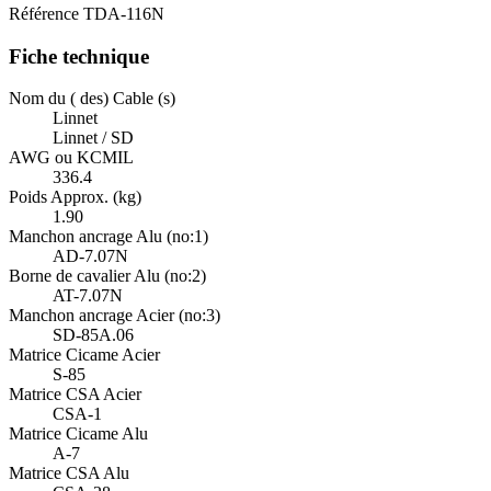
Référence
TDA-116N
Fiche technique
Nom du ( des) Cable (s)
Linnet
Linnet / SD
AWG ou KCMIL
336.4
Poids Approx. (kg)
1.90
Manchon ancrage Alu (no:1)
AD-7.07N
Borne de cavalier Alu (no:2)
AT-7.07N
Manchon ancrage Acier (no:3)
SD-85A.06
Matrice Cicame Acier
S-85
Matrice CSA Acier
CSA-1
Matrice Cicame Alu
A-7
Matrice CSA Alu