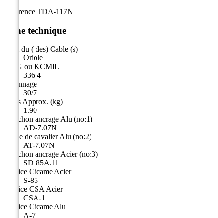
Référence
TDA-117N
Fiche technique
Nom du ( des) Cable (s)
Oriole
AWG ou KCMIL
336.4
Toronnage
30/7
Poids Approx. (kg)
1.90
Manchon ancrage Alu (no:1)
AD-7.07N
Borne de cavalier Alu (no:2)
AT-7.07N
Manchon ancrage Acier (no:3)
SD-85A.11
Matrice Cicame Acier
S-85
Matrice CSA Acier
CSA-1
Matrice Cicame Alu
A-7