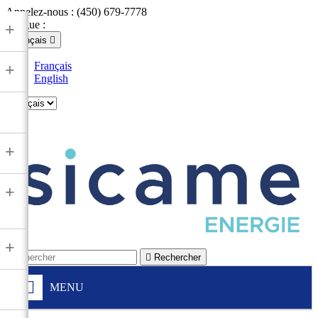
Appelez-nous :
(450) 679-7778
Langue :
+
Français

Français
+
English

+
+
+

Rechercher
MENU