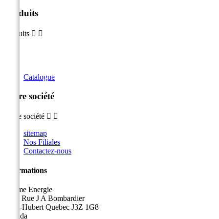
Produits
Produits


Catalogue
Notre société
Notre société


sitemap
Nos Filiales
Contactez-nous
Informations
Sicame Energie
5400 Rue J A Bombardier
Saint-Hubert Quebec J3Z 1G8
Canada