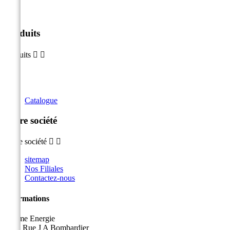
Produits
Produits


Catalogue
Notre société
Notre société


sitemap
Nos Filiales
Contactez-nous
Informations
Sicame Energie
5400 Rue J A Bombardier