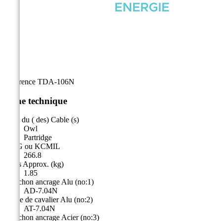
Référence
TDA-106N
Fiche technique
Nom du ( des) Cable (s)
Owl
Partridge
AWG ou KCMIL
266.8
Poids Approx. (kg)
1.85
Manchon ancrage Alu (no:1)
AD-7.04N
Borne de cavalier Alu (no:2)
AT-7.04N
Manchon ancrage Acier (no:3)