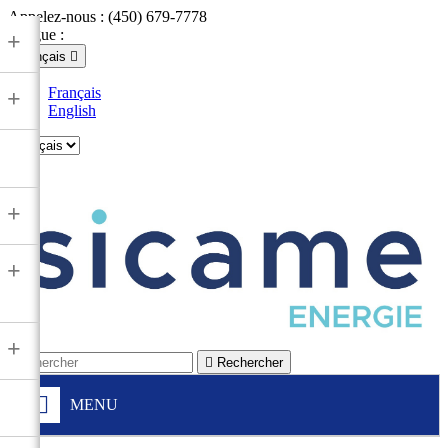
Appelez-nous :
(450) 679-7778
Langue :
+
Français

Français
+
English

+
+
+

Rechercher
MENU