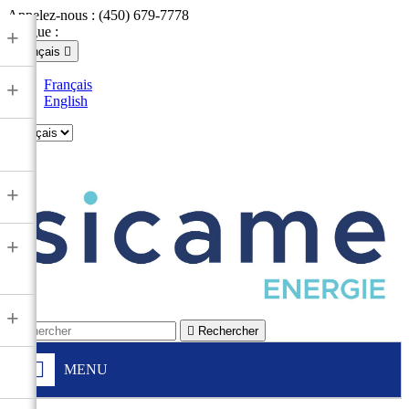
Appelez-nous :
(450) 679-7778
Langue :
+
Français

Français
+
English

+
+
+

Rechercher
MENU