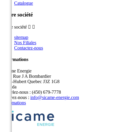
Catalogue
Notre société
Notre société


sitemap
Nos Filiales
Contactez-nous
Informations
Sicame Energie
5400 Rue J A Bombardier
Saint-Hubert Quebec J3Z 1G8
Canada
Appelez-nous :
(450) 679-7778
Écrivez-nous :
info@sicame-energie.com
Informations