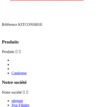
Référence
KITCONSI01E
Produits
Produits


Catalogue
Notre société
Notre société


sitemap
Nos Filiales