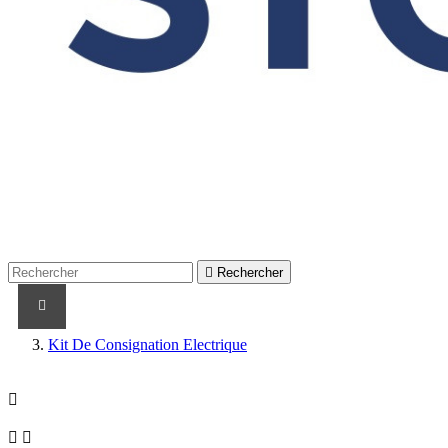

Rechercher
PRODUITS
PRODUITS / CABLES
MARQUES
Kit De Consignation Electrique


