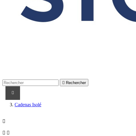

Rechercher
PRODUITS
PRODUITS / CABLES
MARQUES
Cadenas Isolé


