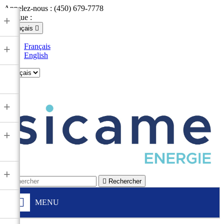
Appelez-nous :
(450) 679-7778
Langue :
+
Français

Français
+
English

+
+
+

Rechercher
MENU