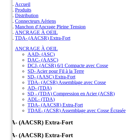
Accueil
Produits
Distribution
Connecteurs Aériens
Manchon d'Ancrage Pleine Tension
ANCRAGE À OEIL
TDA- (AACSR) Extra-Fort
ANCRAGE À OEIL
AAD- (ASC)
DAC- (AASC)
DCJ- (ACSR) 6/1 Compacte avec Cosse
SD- Acier pour Fil à la Terre
SD- (AASC) Extra-Fort
TDA- (ACSR) Assemblage avec Cosse
AD- (TDA)
SD - (TDA) Compression en Acier (ACSR)
ADL- (TDA)
TDA- (AACSR) Extra-Fort
TDAE- (ACSR) Assemblage avec Cosse Écrasée
TDA- (AACSR) Extra-Fort
TDA- (AACSR) Extra-Fort