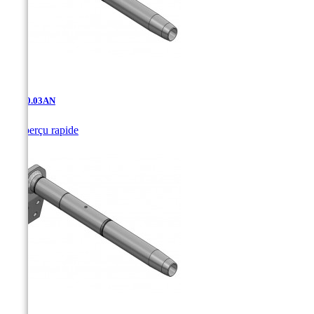
AD-10.03AN

Aperçu rapide