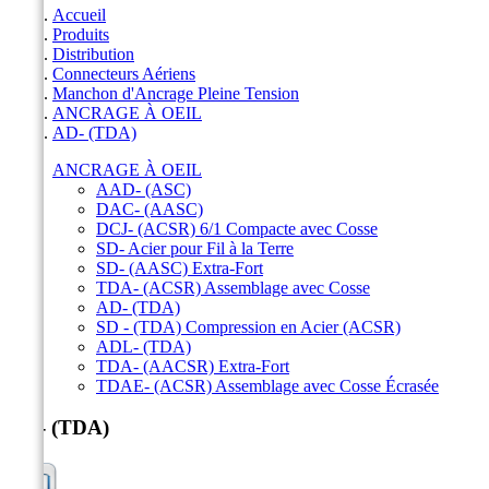
Accueil
Produits
Distribution
Connecteurs Aériens
Manchon d'Ancrage Pleine Tension
ANCRAGE À OEIL
AD- (TDA)
ANCRAGE À OEIL
AAD- (ASC)
DAC- (AASC)
DCJ- (ACSR) 6/1 Compacte avec Cosse
SD- Acier pour Fil à la Terre
SD- (AASC) Extra-Fort
TDA- (ACSR) Assemblage avec Cosse
AD- (TDA)
SD - (TDA) Compression en Acier (ACSR)
ADL- (TDA)
TDA- (AACSR) Extra-Fort
TDAE- (ACSR) Assemblage avec Cosse Écrasée
AD- (TDA)