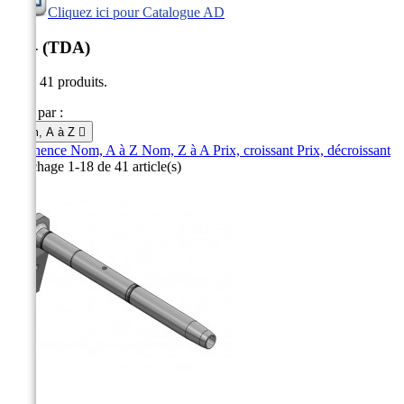
Cliquez ici pour Catalogue AD
AD- (TDA)
Il y a 41 produits.
Trier par :
Nom, A à Z

Pertinence
Nom, A à Z
Nom, Z à A
Prix, croissant
Prix, décroissant
Affichage 1-18 de 41 article(s)