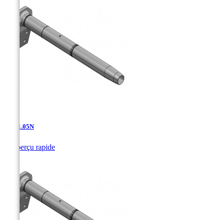
AD-11.05N

Aperçu rapide