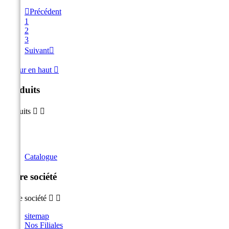

Précédent
1
2
3
Suivant

Retour en haut

Produits
Produits


Catalogue
Notre société
Notre société


sitemap
Nos Filiales