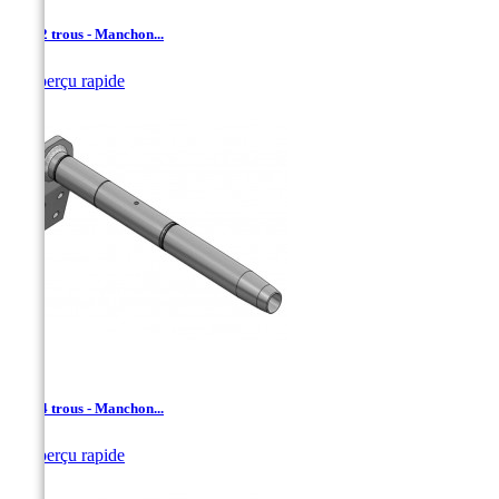
AD - 2 trous - Manchon...

Aperçu rapide
AD - 4 trous - Manchon...

Aperçu rapide