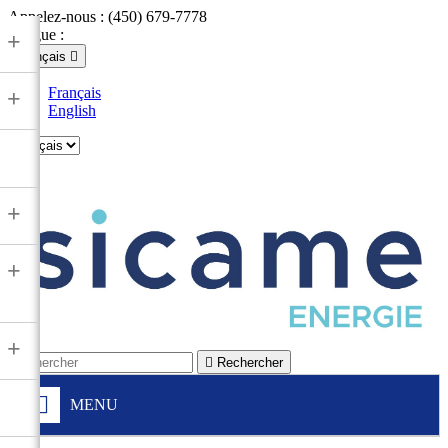
Appelez-nous :
(450) 679-7778
Langue :
+
Français

Français
+
English

+
+
+

Rechercher
MENU