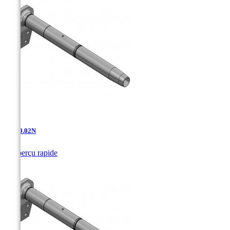
AD-10.02N

Aperçu rapide