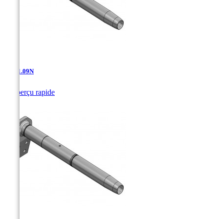
AD-11.09N

Aperçu rapide