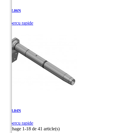
AD-12.06N

Aperçu rapide
AD-13.04N

Aperçu rapide
Affichage 1-18 de 41 article(s)