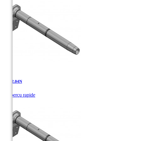
AD-12.04N

Aperçu rapide