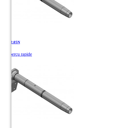
AD-12.05N

Aperçu rapide