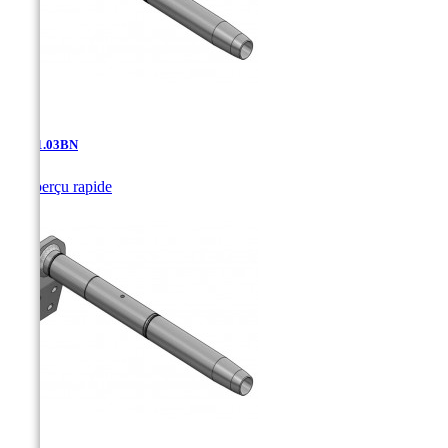
AD-11.03BN

Aperçu rapide