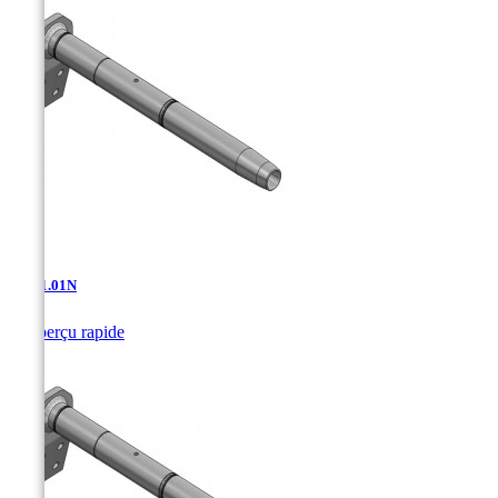
AD-11.01N

Aperçu rapide