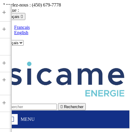
Appelez-nous :
(450) 679-7778
Langue :
+
Français

Français
+
English

+
+
+

Rechercher
MENU