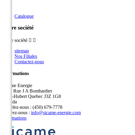
Catalogue
Notre société
Notre société


sitemap
Nos Filiales
Contactez-nous
Informations
Sicame Energie
5400 Rue J A Bombardier
Saint-Hubert Quebec J3Z 1G8
Canada
Appelez-nous :
(450) 679-7778
Écrivez-nous :
info@sicame-energie.com
Informations