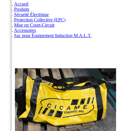
Accueil
Produits
Sécurité Électrique
Protection Collective (EPC)
Mise en Court-Circuit
Accessoires
Sac pour Équipement Induction M.A.L.T.