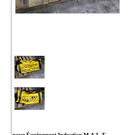



Sac pour Équipement Induction M.A.L.T.