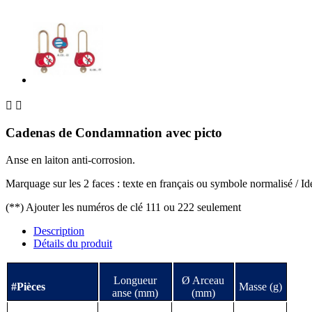


Cadenas de Condamnation avec picto
Anse en laiton anti-corrosion.
Marquage sur les 2 faces : texte en français ou symbole normalisé / Iden
(**) Ajouter les numéros de clé 111 ou 222 seulement
Description
Détails du produit
Longueur
Ø Arceau
#Pièces
Masse (g)
anse (mm)
(mm)