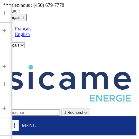
Appelez-nous :
(450) 679-7778
Langue :
+
Français

Français
+
English

+
+
+

Rechercher
MENU