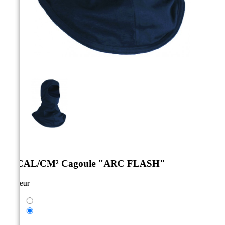



12 CAL/CM² Cagoule "ARC FLASH"
Couleur
Taupe
Marine