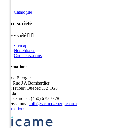
Catalogue
Notre société
Notre société


sitemap
Nos Filiales
Contactez-nous
Informations
Sicame Energie
5400 Rue J A Bombardier
Saint-Hubert Quebec J3Z 1G8
Canada
Appelez-nous :
(450) 679-7778
Écrivez-nous :
info@sicame-energie.com
Informations