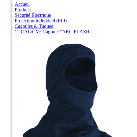
Accueil
Produits
Sécurité Électrique
Protection Individuel (EPI)
Cagoules & Tuques
12 CAL/CM² Cagoule "ARC FLASH"