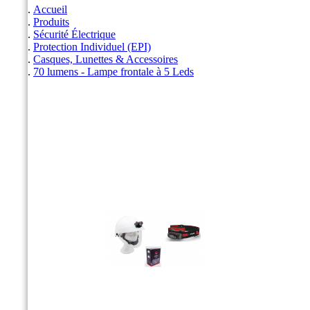
Accueil
Produits
Sécurité Électrique
Protection Individuel (EPI)
Casques, Lunettes & Accessoires
70 lumens - Lampe frontale à 5 Leds