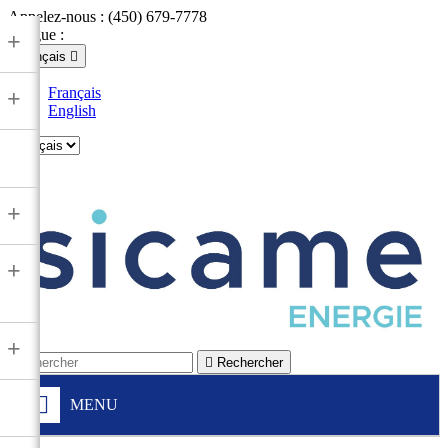
Appelez-nous :
(450) 679-7778
Langue :
+
Français

Français
+
English

+
+
+

Rechercher
MENU