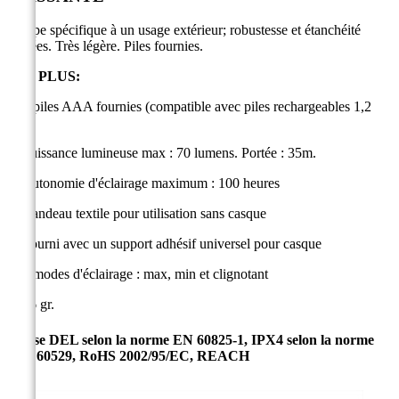
Lampe spécifique à un usage extérieur; robustesse et étanchéité
élevées. Très légère. Piles fournies.
LES PLUS:
1-
3 piles AAA fournies (compatible avec piles rechargeables 1,2
V)
2-
Puissance lumineuse max : 70 lumens.
Portée : 35m.
3- Autonomie d'éclairage maximum : 100 heures
4- Bandeau textile pour utilisation sans casque
5- Fourni avec un support adhésif universel pour casque
6- 3 modes d'éclairage : max, min et clignotant
7- 86 gr.
Classe DEL selon la norme EN 60825-1, IPX4 selon la norme
IEC 60529, RoHS 2002/95/EC, REACH