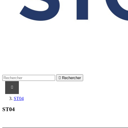

Rechercher
PRODUITS
PRODUITS / CABLES
MARQUES
ST04
ST04