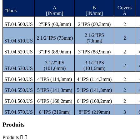
A
B
Covers
#Parts
[IN/mm]
[IN/mm]
A
ST.04.500.US
2"IPS (60,3mm)
2"IPS (60,3mm)
2
2 1/2"IPS
2 1/2"IPS (73mm)
2
ST.04.510.US
(73mm)
ST.04.520.US
3"IPS (88,9mm)
3"IPS (88,9mm)
2
3 1/2"IPS
3 1/2"IPS
2
ST.04.530.US
(101,6mm)
(101,6mm)
ST.04.540.US
4"IPS (114,3mm)
4"IPS (114,3mm)
2
ST.04.550.US
5"IPS (141,3mm)
5"IPS (141,3mm)
2
ST.04.560.US
6"IPS (168,2mm)
6"IPS (168,2mm)
2
ST.04.570.US
8"IPS (219mm)
8"IPS (219mm)
3
Produits
Produits

