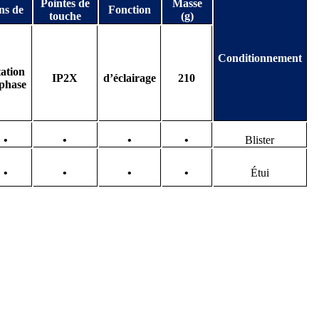
Pointes de
Masse
ns de
Fonction
touche
(g)
Conditionnement
tation
IP2X
d’éclairage
210
 phase
•
•
•
•
Blister
•
•
•
•
Étui