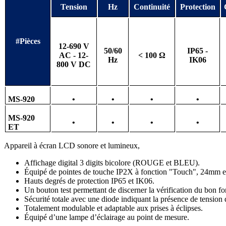
Tension
Hz
Continuité
Protection
#Pièces
12-690 V
50/60
IP65 -
AC - 12-
< 100 Ω
Hz
IK06
800 V DC
MS-920
•
•
•
•
MS-920
•
•
•
•
ET
Appareil à écran LCD sonore et lumineux,
Affichage digital 3 digits bicolore (ROUGE et BLEU).
Équipé de pointes de touche IP2X à fonction "Touch", 24mm et
Hauts degrés de protection IP65 et IK06.
Un bouton test permettant de discerner la vérification du bon fo
Sécurité totale avec une diode indiquant la présence de tensio
Totalement modulable et adaptable aux prises à éclipses.
Équipé d’une lampe d’éclairage au point de mesure.