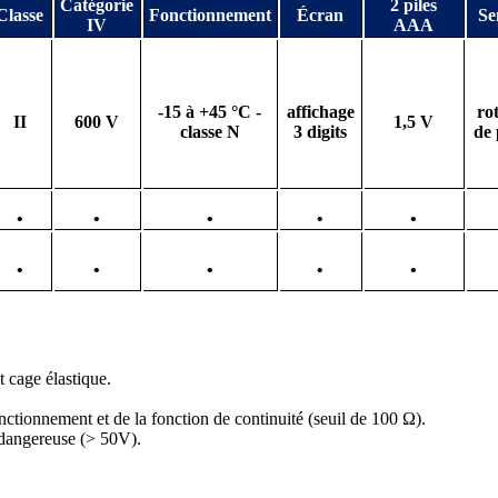
Catégorie
2 piles
Classe
Fonctionnement
Écran
Se
IV
AAA
-15 à +45 °C -
affichage
ro
II
600 V
1,5 V
classe N
3 digits
de
•
•
•
•
•
•
•
•
•
•
 cage élastique.
nctionnement et de la fonction de continuité (seuil de 100 Ω).
n dangereuse (> 50V).