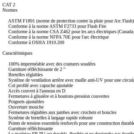
CAT
2
Normes
ASTM F1891 (norme de protection contre la pluie pour Arc Flash)
Conforme à la norme ASTM F2733 pour Flash Fire
Conforme à la norme CSA Z462 pour les arcs électriques (Canada
Conforme à la norme NFPA 70E pour l'arc électrique
Conforme à OSHA 1910.269
Caractéristiques
100% imperméable avec des coutures soudées
Garniture réfléchissante de 2 "
Bretelles réglables
Système de ventilation arrière avec maille anti-UV pour une circula
Col profilé avec capuche ajustable
Accès couvert à l'anneau en D
Fermetures à glissière et à boutons-pression couvertes
Poignets ajustables
Ouverture mouche
Fermetures réglables aux jambes avec crochets et boucles
Système de bretelles à largage rapide robuste
Points de tension essentiels renforcés pour une construction durabl
Garniture réfléchissante
Le matériau FR PU est durable, flexible et ne deviendra pas fragile à