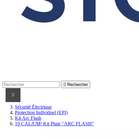

Rechercher
PRODUITS
PRODUITS / CABLES
MARQUES
Sécurité Électrique
Protection Individuel (EPI)
Kit Arc Flash
19 CAL/CM² Kit Pluie "ARC FLASH"