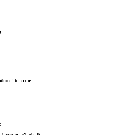
)
tion d'air accrue
e
 mesure qu'il vieillit.