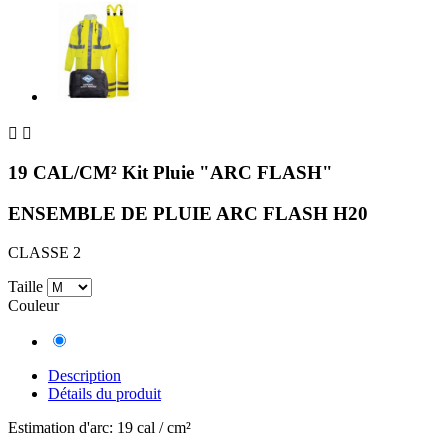


19 CAL/CM² Kit Pluie "ARC FLASH"
ENSEMBLE DE PLUIE ARC FLASH H20
CLASSE 2
Taille
Couleur
Jaune
Description
Détails du produit
Estimation d'arc: 19 cal / cm²