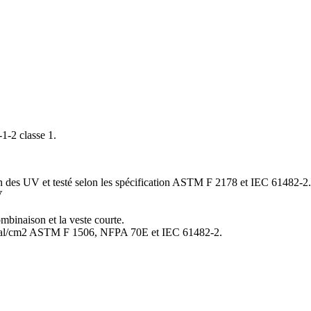
1-2 classe 1.
n des UV et testé selon les spécification ASTM F 2178 et IEC 61482-2.
V
ombinaison et la veste courte.
al/cm
2
ASTM F 1506, NFPA 70E et IEC 61482-2.