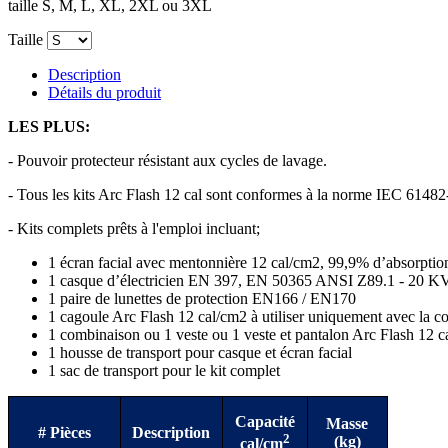
taille S, M, L, XL, 2XL ou 3XL
Taille
Description
Détails du produit
LES PLUS:
- Pouvoir protecteur résistant aux cycles de lavage.
- Tous les kits Arc Flash 12 cal sont conformes à la norme IEC 61482-
- Kits complets prêts à l'emploi incluant;
1 écran facial avec mentonnière 12 cal/cm
2
, 99,9% d’absorptio
1 casque d’électricien EN 397, EN 50365 ANSI Z89.1 - 20 K
1 paire de lunettes de protection EN166 / EN170
1 cagoule Arc Flash 12 cal/cm
2
à utiliser uniquement avec la c
1 combinaison ou 1 veste ou 1 veste et pantalon Arc Flash 12 c
1 housse de transport pour casque et écran facial
1 sac de transport pour le kit complet
Capacité
Masse
# Pièces
Description
2
(kg)
cal/cm