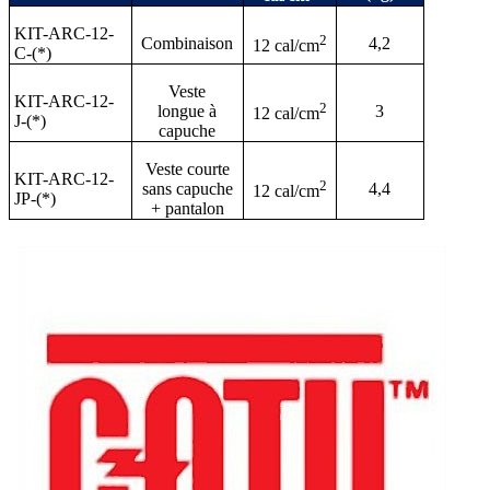
KIT-ARC-12-
2
Combinaison
4,2
12 cal/cm
C-(*)
Veste
KIT-ARC-12-
2
longue à
3
12 cal/cm
J-(*)
capuche
Veste courte
KIT-ARC-12-
2
sans capuche
4,4
12 cal/cm
JP-(*)
+ pantalon