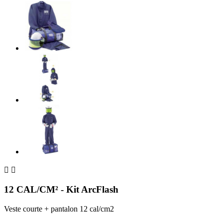


12 CAL/CM² - Kit ArcFlash
Veste courte + pantalon 12 cal/cm2