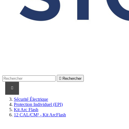

Rechercher
PRODUITS
PRODUITS / CABLES
MARQUES
Sécurité Électrique
Protection Individuel (EPI)
Kit Arc Flash
12 CAL/CM² - Kit ArcFlash